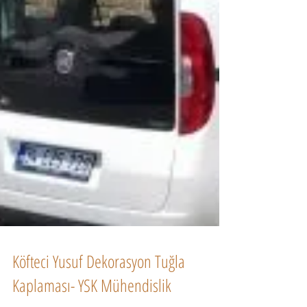
Köfteci Yusuf Dekorasyon Tuğla