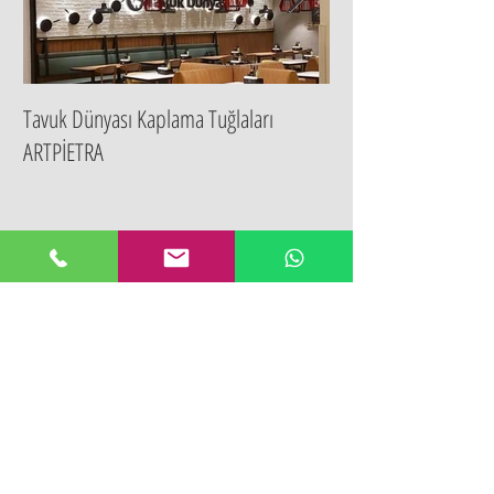
Tavuk Dünyası Kaplama Tuğlaları
ARTPİETRA
Son Paylaşımlar
Köfteci Yusuf Dekorasyon Tuğla
Kaplaması- YSK Mühendislik