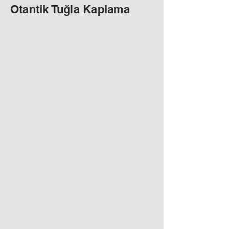
Otantik Tuğla Kaplama
Otantik Gris
Otantik Ascuas
Otantik Antrasit
Otantik Ambar