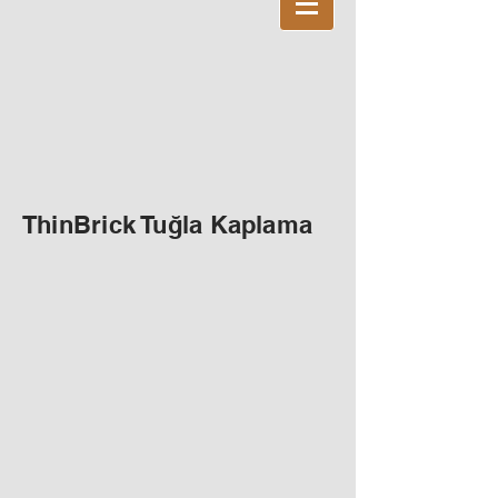
ThinBrick Tuğla Kaplama
Thinbrick Antik Rojo
ThinBrick Travertino
Artpietra
Artpietra
Kaplama
Kaplama
Tuğlası
Tuğlası