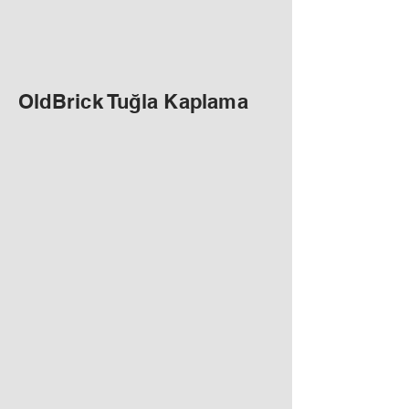
OldBrick Tuğla Kaplama
OldBrick Blanco
OldBrick Ascuas
OldBrick Narranja
OldBrick Rojo