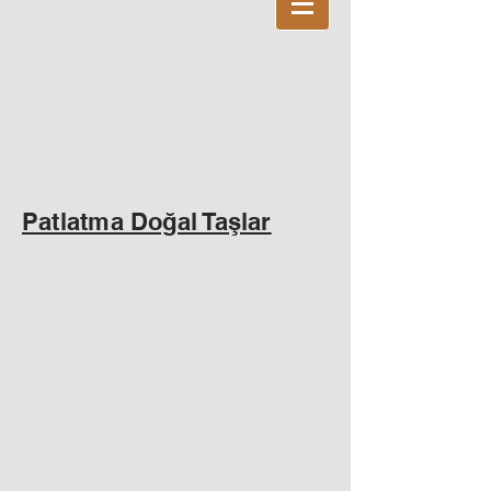
Patlatma Doğal Taşlar
SELEN-23X48 Patlatma Dogal Tas
ZEBRA-23X48 Patlatma Dogal Tas