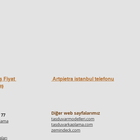
ş Fiyat
Artpietra istanbul telefonu
ış
Diğer web sayfalarımız
 77
tasduvarmodelleri.com
plama
tasduvarkaplama.com
zemindeck.com
ları