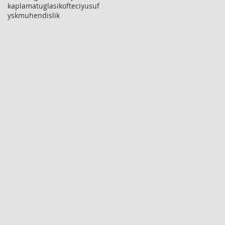
kaplamatuglasi
kofteciyusuf
yskmuhendislik