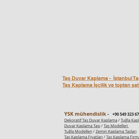
Taş Duvar Kaplama - İstanbul Ta
Taş Kaplama İşçilik ve toptan sat
YSK mühendislik
-
+90 549 323 67
Dekoratif Taş Duvar Kaplama
/
Tuğla Ka
Duvar Kaplama Taşı
/
Taş Modelleri
Tuğla Modelleri
/
Zemin Kaplama Taşları
Taş Kaplama Fiyatları
/
Taş Kaplama Firma