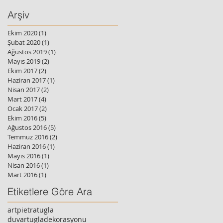
Arşiv
Ekim 2020
(1)
1 yazı
Şubat 2020
(1)
1 yazı
Ağustos 2019
(1)
1 yazı
Mayıs 2019
(2)
2 yazı
Ekim 2017
(2)
2 yazı
Haziran 2017
(1)
1 yazı
Nisan 2017
(2)
2 yazı
Mart 2017
(4)
4 yazı
Ocak 2017
(2)
2 yazı
Ekim 2016
(5)
5 yazı
Ağustos 2016
(5)
5 yazı
Temmuz 2016
(2)
2 yazı
Haziran 2016
(1)
1 yazı
Mayıs 2016
(1)
1 yazı
Nisan 2016
(1)
1 yazı
Mart 2016
(1)
1 yazı
Etiketlere Göre Ara
artpietratugla
duvartugladekorasyonu