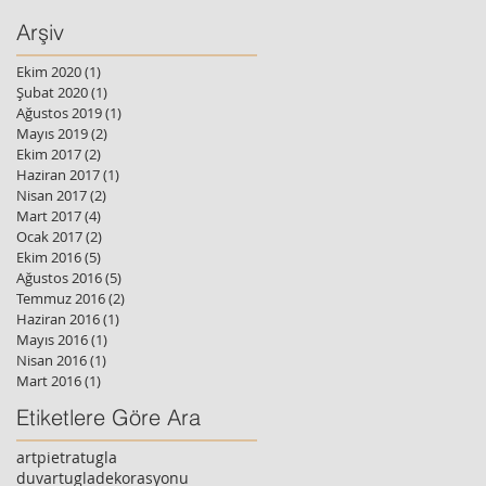
Arşiv
Ekim 2020
(1)
1 yazı
Şubat 2020
(1)
1 yazı
Ağustos 2019
(1)
1 yazı
Mayıs 2019
(2)
2 yazı
Ekim 2017
(2)
2 yazı
Haziran 2017
(1)
1 yazı
Nisan 2017
(2)
2 yazı
Mart 2017
(4)
4 yazı
Ocak 2017
(2)
2 yazı
Ekim 2016
(5)
5 yazı
Ağustos 2016
(5)
5 yazı
Temmuz 2016
(2)
2 yazı
Haziran 2016
(1)
1 yazı
Mayıs 2016
(1)
1 yazı
Nisan 2016
(1)
1 yazı
Mart 2016
(1)
1 yazı
Etiketlere Göre Ara
artpietratugla
duvartugladekorasyonu