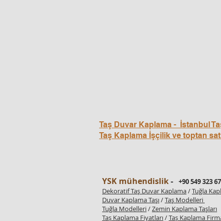
Taş Duvar Kaplama - İstanbul Ta
Taş Kaplama İşçilik ve toptan sat
YSK mühendislik
-
+90 549 323 67
Dekoratif Taş Duvar Kaplama
/
Tuğla Ka
Duvar Kaplama Taşı
/
Taş Modelleri
Tuğla Modelleri
/
Zemin Kaplama Taşları
Taş Kaplama Fiyatları
/
Taş Kaplama Firma