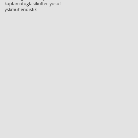
kaplamatuglasi
kofteciyusuf
yskmuhendislik