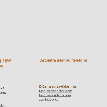
ş Fiyat
Artpietra istanbul telefonu
ış
Diğer web sayfalarımız
 77
tasduvarmodelleri.com
plama
tasduvarkaplama.com
zemindeck.com
ları