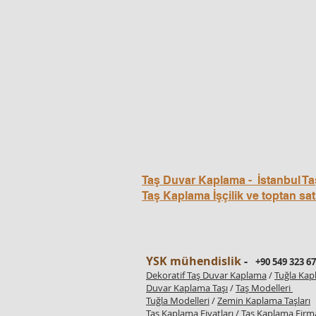
Taş Duvar Kaplama - İstanbul Ta
Taş Kaplama İşçilik ve toptan sat
YSK mühendislik
-
+90 549 323 67
Dekoratif Taş Duvar Kaplama
/
Tuğla Ka
Duvar Kaplama Taşı
/
Taş Modelleri
Tuğla Modelleri
/
Zemin Kaplama Taşları
Taş Kaplama Fiyatları
/
Taş Kaplama Firma