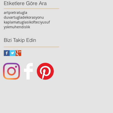
Etiketlere Göre Ara
artpietratugla
duvartugladekorasyonu
kaplamatuglasi
kofteciyusuf
yskmuhendislik
Bizi Takip Edin