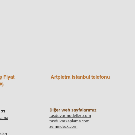
ş Fiyat
Artpietra istanbul telefonu
ış
Diğer web sayfalarımız
 77
tasduvarmodelleri.com
plama
tasduvarkaplama.com
zemindeck.com
ları