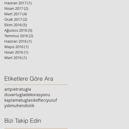
Haziran 2017
(1)
1 yazı
Nisan 2017
(2)
2 yazı
Mart 2017
(4)
4 yazı
Ocak 2017
(2)
2 yazı
Ekim 2016
(5)
5 yazı
Ağustos 2016
(5)
5 yazı
Temmuz 2016
(2)
2 yazı
Haziran 2016
(1)
1 yazı
Mayıs 2016
(1)
1 yazı
Nisan 2016
(1)
1 yazı
Mart 2016
(1)
1 yazı
Etiketlere Göre Ara
artpietratugla
duvartugladekorasyonu
kaplamatuglasi
kofteciyusuf
yskmuhendislik
Bizi Takip Edin