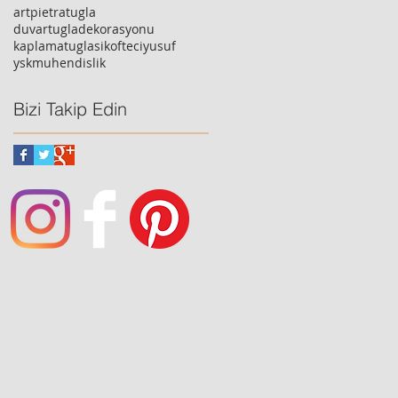
artpietratugla
duvartugladekorasyonu
kaplamatuglasi
kofteciyusuf
yskmuhendislik
Bizi Takip Edin