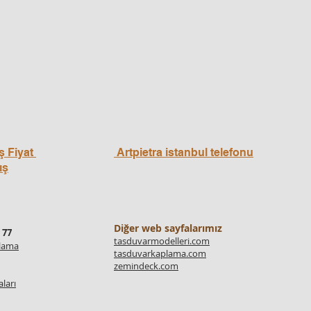
ş Fiyat
Artpietra istanbul telefonu
ış
Diğer web sayfalarımız
 77
tasduvarmodelleri.com
plama
tasduvarkaplama.com
zemindeck.com
ları