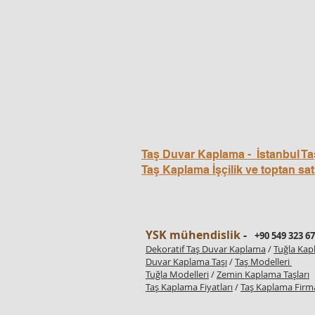
Taş Duvar Kaplama - İstanbul Ta
Taş Kaplama İşçilik ve toptan sat
YSK mühendislik
-
+90 549 323 67
Dekoratif Taş Duvar Kaplama
/
Tuğla Ka
Duvar Kaplama Taşı
/
Taş Modelleri
Tuğla Modelleri
/
Zemin Kaplama Taşları
Taş Kaplama Fiyatları
/
Taş Kaplama Firma