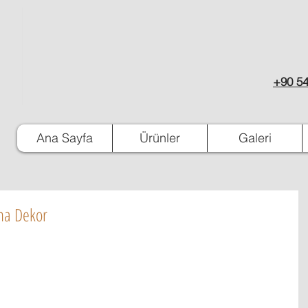
+90 54
Ana Sayfa
Ürünler
Galeri
ama Dekor